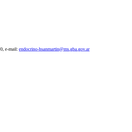
0, e-mail:
endocrino-hsanmartin@ms.gba.gov.ar