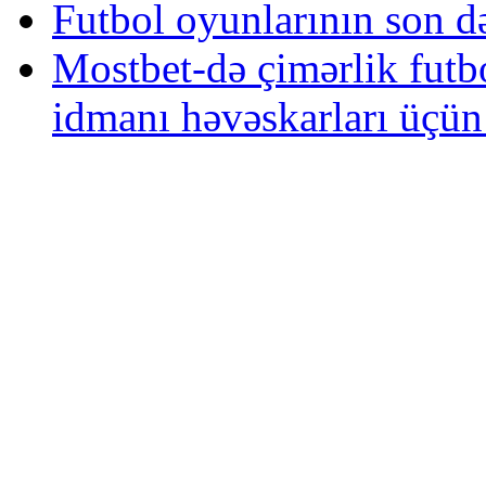
Futbol oyunlarının son də
Mostbet-də çimərlik futb
idmanı həvəskarları üçün